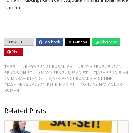
rumah. Hubungi kami dan wujudkan bisnis impian Anda
hari ini!
SHARE THIS
Facebook
Twitter/X
WhatsApp
Pin It
TAGS:
#BIAYA PENGURUSAN CV
#BIAYA PENGURUSAN
PENDIRIAN PT
#BIAYA PENGURUSAN PT
#JASA PENDIRIAN
CV MURAH DI ENDE
#JASA PENGURUSAN CV ONLINE
#JASA PENGURUSAN PENDIRIAN PT
#ONLINE HANYA DARI
RUMAH!
Related Posts