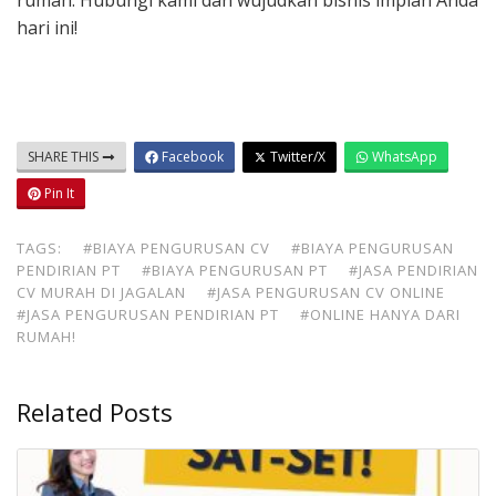
rumah. Hubungi kami dan wujudkan bisnis impian Anda
hari ini!
SHARE THIS
Facebook
Twitter/X
WhatsApp
Pin It
TAGS:
#BIAYA PENGURUSAN CV
#BIAYA PENGURUSAN
PENDIRIAN PT
#BIAYA PENGURUSAN PT
#JASA PENDIRIAN
CV MURAH DI JAGALAN
#JASA PENGURUSAN CV ONLINE
#JASA PENGURUSAN PENDIRIAN PT
#ONLINE HANYA DARI
RUMAH!
Related Posts