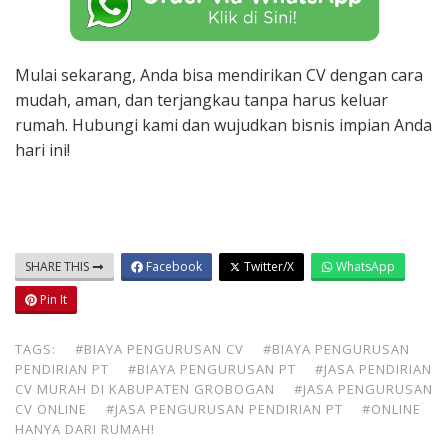
Mulai sekarang, Anda bisa mendirikan CV dengan cara
mudah, aman, dan terjangkau tanpa harus keluar
rumah. Hubungi kami dan wujudkan bisnis impian Anda
hari ini!
SHARE THIS
Facebook
Twitter/X
WhatsApp
Pin It
TAGS:
#BIAYA PENGURUSAN CV
#BIAYA PENGURUSAN
PENDIRIAN PT
#BIAYA PENGURUSAN PT
#JASA PENDIRIAN
CV MURAH DI KABUPATEN GROBOGAN
#JASA PENGURUSAN
CV ONLINE
#JASA PENGURUSAN PENDIRIAN PT
#ONLINE
HANYA DARI RUMAH!