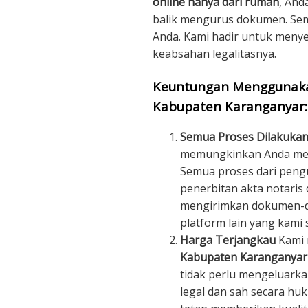
online hanya dari rumah
, And
balik mengurus dokumen. Sem
Anda. Kami hadir untuk meny
keabsahan legalitasnya.
Keuntungan Menggunakan
Kabupaten Karanganyar:
Semua Proses Dilakukan
memungkinkan Anda mend
Semua proses dari peng
penerbitan akta notaris 
mengirimkan dokumen-do
platform lain yang kami s
Harga Terjangkau
Kami
Kabupaten Karanganyar
tidak perlu mengeluark
legal dan sah secara hu