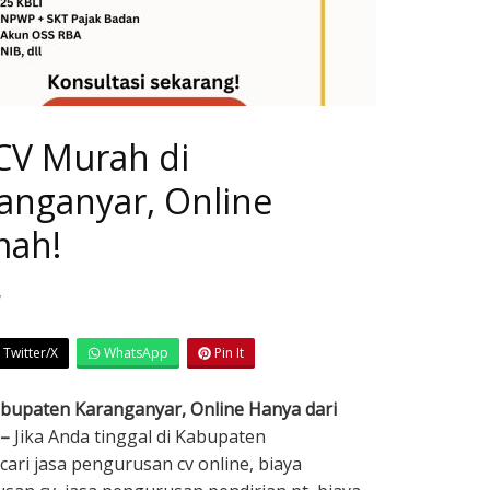
 CV Murah di
anganyar, Online
mah!
7
Twitter/X
WhatsApp
Pin It
abupaten Karanganyar, Online Hanya dari
 –
Jika Anda tinggal di Kabupaten
ri jasa pengurusan cv online, biaya