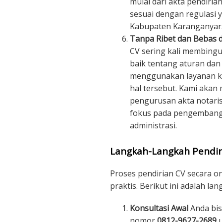
mulai dari akta pendiria
sesuai dengan regulasi y
Kabupaten Karanganyar
Tanpa Ribet dan Bebas d
CV sering kali membin
baik tentang aturan da
menggunakan layanan kam
hal tersebut. Kami akan
pengurusan akta notaris
fokus pada pengembanga
administrasi.
Langkah-Langkah Pendir
Proses pendirian CV secara o
praktis. Berikut ini adalah la
Konsultasi Awal
Anda bis
nomor
0812-9627-2689
u