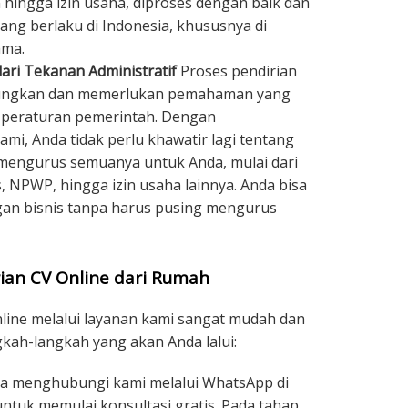
n hingga izin usaha, diproses dengan baik dan
ang berlaku di Indonesia, khususnya di
ama.
ari Tekanan Administratif
Proses pendirian
gungkan dan memerlukan pemahaman yang
n peraturan pemerintah. Dengan
i, Anda tidak perlu khawatir lagi tentang
 mengurus semuanya untuk Anda, mulai dari
, NPWP, hingga izin usaha lainnya. Anda bisa
n bisnis tanpa harus pusing mengurus
ian CV Online dari Rumah
nline melalui layanan kami sangat mudah dan
ngkah-langkah yang akan Anda lalui:
a menghubungi kami melalui WhatsApp di
ntuk memulai konsultasi gratis. Pada tahap