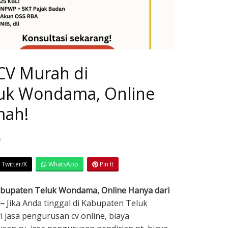
 CV Murah di
uk Wondama, Online
mah!
9
Twitter/X
WhatsApp
Pin It
Kabupaten Teluk Wondama, Online Hanya dari
 –
Jika Anda tinggal di Kabupaten Teluk
jasa pengurusan cv online, biaya