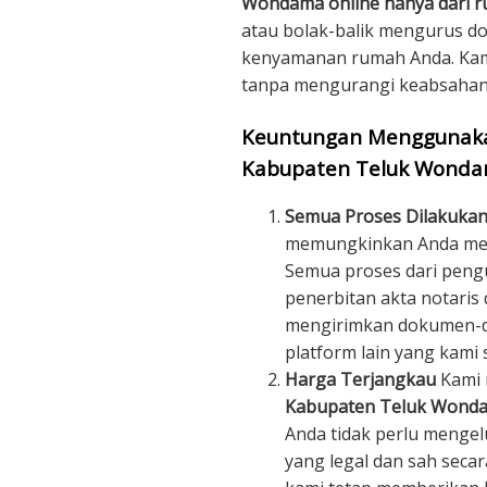
Wondama online hanya dari 
atau bolak-balik mengurus do
kenyamanan rumah Anda. Kami
tanpa mengurangi keabsahan 
Keuntungan Menggunakan
Kabupaten Teluk Wonda
Semua Proses Dilakukan
memungkinkan Anda mend
Semua proses dari peng
penerbitan akta notaris 
mengirimkan dokumen-do
platform lain yang kami s
Harga Terjangkau
Kami
Kabupaten Teluk Wond
Anda tidak perlu menge
yang legal dan sah seca