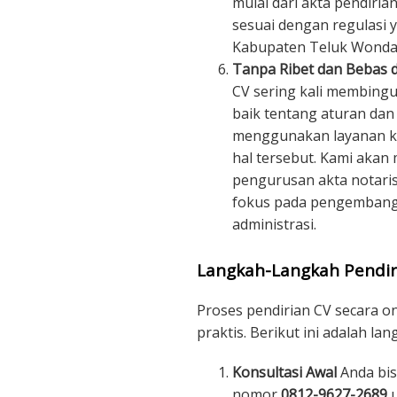
mulai dari akta pendiria
sesuai dengan regulasi y
Kabupaten Teluk Wond
Tanpa Ribet dan Bebas d
CV sering kali membin
baik tentang aturan da
menggunakan layanan kam
hal tersebut. Kami akan
pengurusan akta notaris
fokus pada pengembanga
administrasi.
Langkah-Langkah Pendir
Proses pendirian CV secara o
praktis. Berikut ini adalah la
Konsultasi Awal
Anda bis
nomor
0812-9627-2689
u