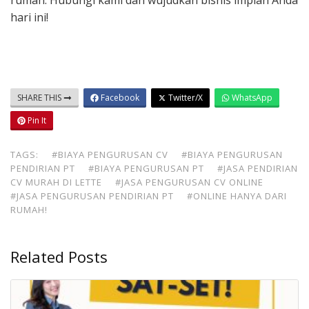
rumah. Hubungi kami dan wujudkan bisnis impian Anda
hari ini!
SHARE THIS
Facebook
Twitter/X
WhatsApp
Pin It
TAGS:
#BIAYA PENGURUSAN CV
#BIAYA PENGURUSAN
PENDIRIAN PT
#BIAYA PENGURUSAN PT
#JASA PENDIRIAN
CV MURAH DI LETTE
#JASA PENGURUSAN CV ONLINE
#JASA PENGURUSAN PENDIRIAN PT
#ONLINE HANYA DARI
RUMAH!
Related Posts