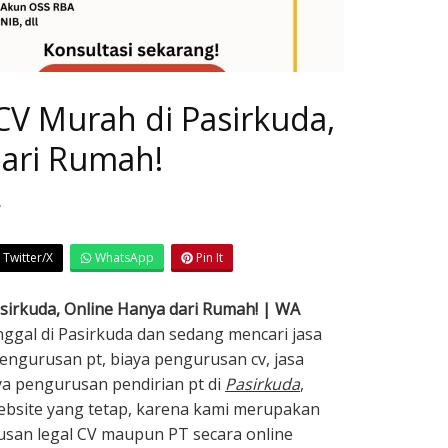
 CV Murah di Pasirkuda,
dari Rumah!
7
Twitter/X
WhatsApp
Pin It
asirkuda, Online Hanya dari Rumah! | WA
inggal di Pasirkuda dan sedang mencari jasa
pengurusan pt, biaya pengurusan cv, jasa
ya pengurusan pendirian pt di
Pasirkuda
,
ebsite yang tetap, karena kami merupakan
usan legal CV maupun PT secara online