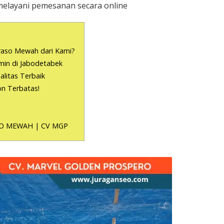
melayani pemesanan secara online
raso Mewah dari Kami?
min di Jabodetabek
litas Terbaik
on Terbatas!
O MEWAH | CV MGP