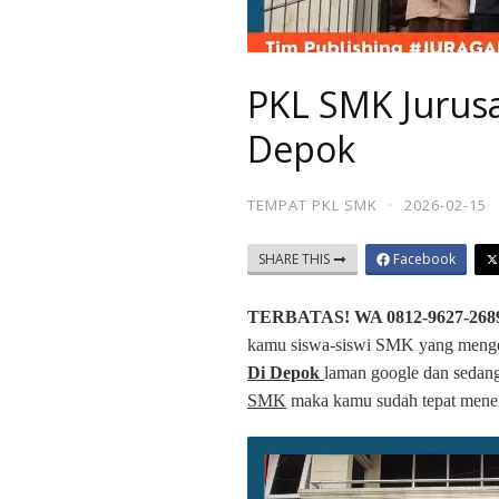
PKL SMK Jurus
Depok
TEMPAT PKL SMK
·
2026-02-15
SHARE THIS
Facebook
TERBATAS! WA 0812-9627-2689
kamu siswa-siswi SMK yang menge
Di Depok
laman google dan sedan
SMK
maka kamu sudah tepat mene