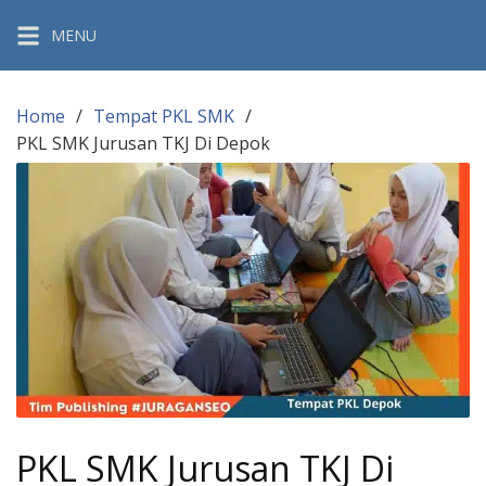
Skip
MENU
to
content
Home
Tempat PKL SMK
PKL SMK Jurusan TKJ Di Depok
PKL SMK Jurusan TKJ Di