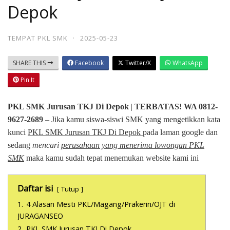
Depok
TEMPAT PKL SMK
·
2025-05-23
SHARE THIS
Facebook
Twitter/X
WhatsApp
Pin It
PKL SMK Jurusan TKJ Di Depok
|
TERBATAS! WA 0812-
9627-2689
– Jika kamu siswa-siswi SMK yang mengetikkan kata
kunci
PKL SMK Jurusan TKJ Di Depok
pada laman google dan
sedang
mencari
perusahaan yang menerima lowongan PKL
SMK
maka kamu sudah tepat menemukan website kami ini
Daftar isi
Tutup
1.
4 Alasan Mesti PKL/Magang/Prakerin/OJT di
JURAGANSEO
2.
PKL SMK Jurusan TKJ Di Depok