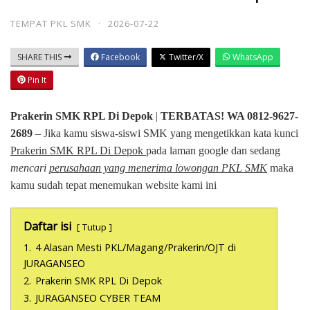
TEMPAT PKL SMK
·
2026-07-22
SHARE THIS
Facebook
Twitter/X
WhatsApp
Pin It
Prakerin SMK RPL Di Depok
|
TERBATAS! WA 0812-9627-
2689
– Jika kamu siswa-siswi SMK yang mengetikkan kata kunci
Prakerin SMK RPL Di Depok
pada laman google dan sedang
mencari
perusahaan yang menerima lowongan PKL SMK
maka
kamu sudah tepat menemukan website kami ini
Daftar isi
Tutup
1.
4 Alasan Mesti PKL/Magang/Prakerin/OJT di
JURAGANSEO
2.
Prakerin SMK RPL Di Depok
3.
JURAGANSEO CYBER TEAM