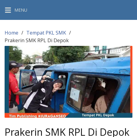
Skip
MENU
to
content
Home
Tempat PKL SMK
Prakerin SMK RPL Di Depok
Prakerin SMK RPL Di Depok