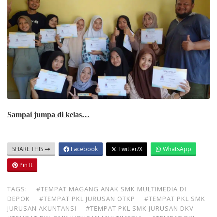
Sampai jumpa di kelas…
SHARE THIS
Facebook
Twitter/X
WhatsApp
Pin It
TAGS:
#TEMPAT MAGANG ANAK SMK MULTIMEDIA DI
DEPOK
#TEMPAT PKL JURUSAN OTKP
#TEMPAT PKL SMK
JURUSAN AKUNTANSI
#TEMPAT PKL SMK JURUSAN DKV