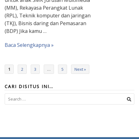
untuk anak SMK Jurusan Multimedia
(MM), Rekayasa Perangkat Lunak
(RPL), Teknik komputer dan jaringan
(TKJ), Bisnis daring dan Pemasaran
(BDP) Jika kamu …
Baca Selengkapnya »
1
2
3
…
5
Next »
CARI DISITUS INI…
Search
for: