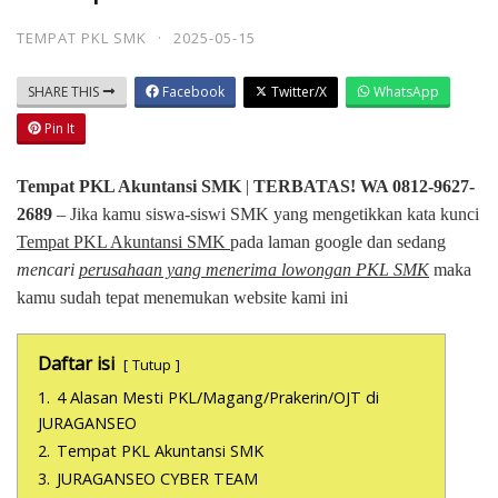
TEMPAT PKL SMK
·
2025-05-15
SHARE THIS
Facebook
Twitter/X
WhatsApp
Pin It
Tempat PKL Akuntansi SMK
|
TERBATAS! WA 0812-9627-
2689
– Jika kamu siswa-siswi SMK yang mengetikkan kata kunci
Tempat PKL Akuntansi SMK
pada laman google dan sedang
mencari
perusahaan yang menerima lowongan PKL SMK
maka
kamu sudah tepat menemukan website kami ini
Daftar isi
Tutup
1.
4 Alasan Mesti PKL/Magang/Prakerin/OJT di
JURAGANSEO
2.
Tempat PKL Akuntansi SMK
3.
JURAGANSEO CYBER TEAM