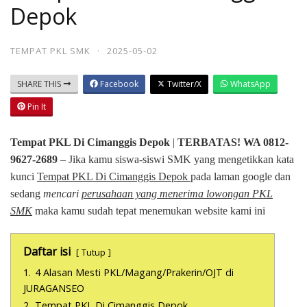
Depok
TEMPAT PKL SMK
·
2025-05-02
SHARE THIS
Facebook
Twitter/X
WhatsApp
Pin It
Tempat PKL Di Cimanggis Depok
|
TERBATAS! WA 0812-
9627-2689
– Jika kamu siswa-siswi SMK yang mengetikkan kata
kunci
Tempat PKL Di Cimanggis Depok
pada laman google dan
sedang
mencari
perusahaan yang menerima lowongan PKL
SMK
maka kamu sudah tepat menemukan website kami ini
Daftar isi
Tutup
1.
4 Alasan Mesti PKL/Magang/Prakerin/OJT di
JURAGANSEO
2.
Tempat PKL Di Cimanggis Depok