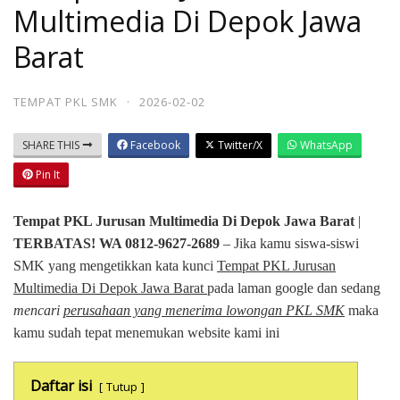
Multimedia Di Depok Jawa
Barat
TEMPAT PKL SMK
·
2026-02-02
SHARE THIS
Facebook
Twitter/X
WhatsApp
Pin It
Tempat PKL Jurusan Multimedia Di Depok Jawa Barat
|
TERBATAS! WA 0812-9627-2689
– Jika kamu siswa-siswi
SMK yang mengetikkan kata kunci
Tempat PKL Jurusan
Multimedia Di Depok Jawa Barat
pada laman google dan sedang
mencari
perusahaan yang menerima lowongan PKL SMK
maka
kamu sudah tepat menemukan website kami ini
Daftar isi
Tutup