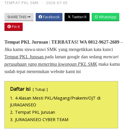
TEMPAT PKL SMK
·
2026-07-05
SHARE THIS
Facebook
Twitter/X
WhatsApp
Pin It
Tempat PKL Jurusan
|
TERBATAS! WA 0812-9627-2689
–
Jika kamu siswa-siswi SMK yang mengetikkan kata kunci
Tempat PKL Jurusan
pada laman google dan sedang
mencari
perusahaan yang menerima lowongan PKL SMK
maka kamu
sudah tepat menemukan website kami ini
Daftar isi
Tutup
1.
4 Alasan Mesti PKL/Magang/Prakerin/OJT di
JURAGANSEO
2.
Tempat PKL Jurusan
3.
JURAGANSEO CYBER TEAM