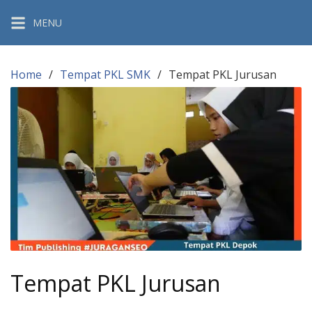
Skip
MENU
to
content
Home
Tempat PKL SMK
Tempat PKL Jurusan
Tempat PKL Jurusan