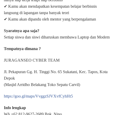
✔ Kamu akan mendapatkan kesempatan belajar berbisnis
langsung di lapangan tanpa banyak teori
✔ Kamu akan dipandu oleh mentor yang berpengalaman
Syaratnya apa saja?
Setiap siswa dan siswi diharuskan membawa Laptop dan Modem
Tempatnya dimana ?
JURAGANSEO CYBER TEAM
Jl. Pekapuran Gg. H. Tinggi No. 65 Sukatani, Kec. Tapos, Kota
Depok
(Masjid Arridho Belakang Toko Sepatu Carvil)
https://goo.gl/maps/VvggzSJVXvfCyhHt5
Info lengkap
WA +62 812-9627-2689 Bpk. Nino