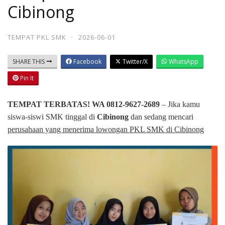
Cibinong
TEMPAT PKL SMK
·
2026-06-01
SHARE THIS
Facebook
Twitter/X
WhatsApp
Pin It
TEMPAT TERBATAS! WA 0812-9627-2689
– Jika kamu
siswa-siswi SMK tinggal di
Cibinong
dan sedang mencari
perusahaan yang menerima lowongan PKL SMK di Cibinong