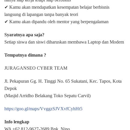
✔ Kamu akan mendapatkan kesempatan belajar berbisnis
langsung di lapangan tanpa banyak teori
✔ Kamu akan dipandu oleh mentor yang berpengalaman
Syaratnya apa saja?
Setiap siswa dan siswi diharuskan membawa Laptop dan Modem
Tempatnya dimana ?
JURAGANSEO CYBER TEAM
Jl. Pekapuran Gg. H. Tinggi No. 65 Sukatani, Kec. Tapos, Kota
Depok
(Masjid Arridho Belakang Toko Sepatu Carvil)
https://goo.gl/maps/VvggzSJVXvfCyhHt5
Info lengkap
WA +62 812-9627-2689 Bpk. Nino