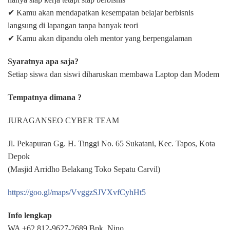
✔ Kamu akan mendapatkan kesempatan belajar berbisnis
langsung di lapangan tanpa banyak teori
✔ Kamu akan dipandu oleh mentor yang berpengalaman
Syaratnya apa saja?
Setiap siswa dan siswi diharuskan membawa Laptop dan Modem
Tempatnya dimana ?
JURAGANSEO CYBER TEAM
Jl. Pekapuran Gg. H. Tinggi No. 65 Sukatani, Kec. Tapos, Kota
Depok
(Masjid Arridho Belakang Toko Sepatu Carvil)
https://goo.gl/maps/VvggzSJVXvfCyhHt5
Info lengkap
WA +62 812-9627-2689 Bpk. Nino