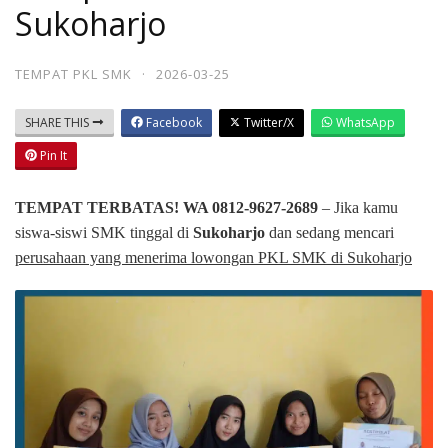
Sukoharjo
TEMPAT PKL SMK
·
2026-03-25
SHARE THIS
Facebook
Twitter/X
WhatsApp
Pin It
TEMPAT TERBATAS! WA 0812-9627-2689
– Jika kamu
siswa-siswi SMK tinggal di
Sukoharjo
dan sedang mencari
perusahaan yang menerima lowongan PKL SMK di Sukoharjo