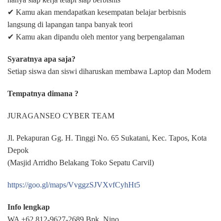
✔ Kamu akan mendapatkan kesempatan belajar berbisnis
langsung di lapangan tanpa banyak teori
✔ Kamu akan dipandu oleh mentor yang berpengalaman
Syaratnya apa saja?
Setiap siswa dan siswi diharuskan membawa Laptop dan Modem
Tempatnya dimana ?
JURAGANSEO CYBER TEAM
Jl. Pekapuran Gg. H. Tinggi No. 65 Sukatani, Kec. Tapos, Kota
Depok
(Masjid Arridho Belakang Toko Sepatu Carvil)
https://goo.gl/maps/VvggzSJVXvfCyhHt5
Info lengkap
WA +62 812-9627-2689 Bpk. Nino