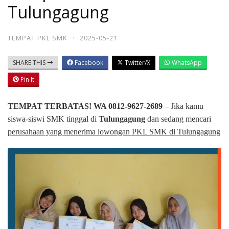
Tulungagung
TEMPAT PKL SMK
·
2025-05-21
SHARE THIS
Facebook
Twitter/X
WhatsApp
Pin It
TEMPAT TERBATAS! WA 0812-9627-2689
– Jika kamu
siswa-siswi SMK tinggal di
Tulungagung
dan sedang mencari
perusahaan yang menerima lowongan PKL SMK di Tulungagung