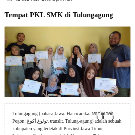
Tempat PKL SMK di Tulungagung
Tulungagung (bahasa Jawa: Hanacaraka: ꦠꦸꦭꦸꦁꦲꦒꦸꦁ
Pegon: تولوڠ أڬوڠ, translit. Tulung-agung) adalah sebuah
kabupaten yang terletak di Provinsi Jawa Timur,