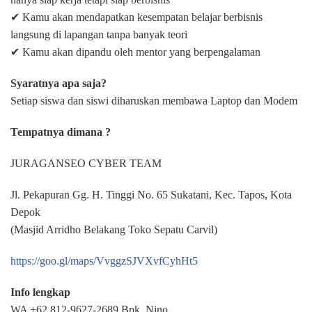
✔ Kamu akan mendapatkan kesempatan belajar berbisnis
langsung di lapangan tanpa banyak teori
✔ Kamu akan dipandu oleh mentor yang berpengalaman
Syaratnya apa saja?
Setiap siswa dan siswi diharuskan membawa Laptop dan Modem
Tempatnya dimana ?
JURAGANSEO CYBER TEAM
Jl. Pekapuran Gg. H. Tinggi No. 65 Sukatani, Kec. Tapos, Kota
Depok
(Masjid Arridho Belakang Toko Sepatu Carvil)
https://goo.gl/maps/VvggzSJVXvfCyhHt5
Info lengkap
WA +62 812-9627-2689 Bpk. Nino