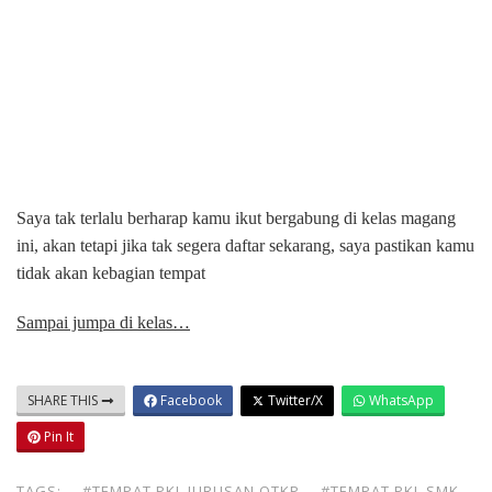
Saya tak terlalu berharap kamu ikut bergabung di kelas magang
ini, akan tetapi jika tak segera daftar sekarang, saya pastikan kamu
tidak akan kebagian tempat
Sampai jumpa di kelas…
SHARE THIS
Facebook
Twitter/X
WhatsApp
Pin It
TAGS:
#TEMPAT PKL JURUSAN OTKP
#TEMPAT PKL SMK