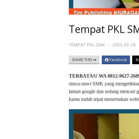
Tempat PKL SMK
TEMPAT PKL SMK
·
2025-05-18
SHARE THIS
Facebook
TERBATAS! WA 0812-9627-2689 
siswa-siswi SMK yang mengetikka
laman google dan sedang mencari
p
kamu sudah tepat menemukan websi