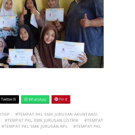
Twitter/X
WhatsApp
Pin It
OTKP
#TEMPAT PKL SMK JURUSAN AKUNTANSI
#TEMPAT PKL SMK JURUSAN LISTRIK
#TEMPAT
#TEMPAT PKL SMK JURUSAN RPL
#TEMPAT PKL