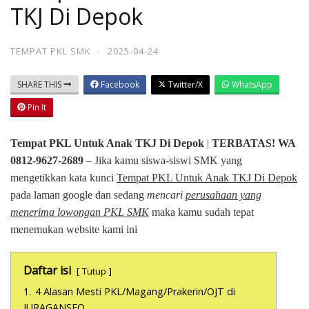
TKJ Di Depok
TEMPAT PKL SMK
·
2025-04-24
SHARE THIS
Facebook
Twitter/X
WhatsApp
Pin It
Tempat PKL Untuk Anak TKJ Di Depok
|
TERBATAS! WA
0812-9627-2689
– Jika kamu siswa-siswi SMK yang
mengetikkan kata kunci
Tempat PKL Untuk Anak TKJ Di Depok
pada laman google dan sedang
mencari
perusahaan yang
menerima lowongan PKL SMK
maka kamu sudah tepat
menemukan website kami ini
Daftar isi
Tutup
1.
4 Alasan Mesti PKL/Magang/Prakerin/OJT di
JURAGANSEO