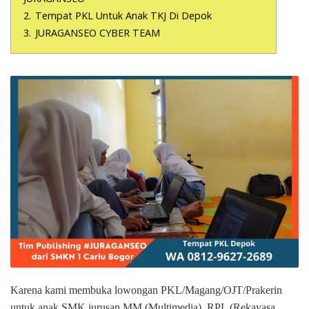
2.
Tempat PKL Untuk Anak TKJ Di Depok
3.
JURAGANSEO CYBER TEAM
Karena kami membuka lowongan PKL/Magang/OJT/Prakerin
untuk anak SMK jurusan MM (Multimedia), RPL (Rekayasa