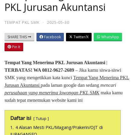
PKL Jurusan Akuntansi
TEMPAT PKL SMK
·
2025-05-30
SHARE THIS
Facebook
Twitter/X
WhatsApp
Pin It
Tempat Yang Menerima PKL Jurusan Akuntansi
|
TERBATAS! WA 0812-9627-2689
– Jika kamu siswa-siswi
SMK yang mengetikkan kata kunci
Tempat Yang Menerima PKL
Jurusan Akuntansi
pada laman google dan sedang
mencari
perusahaan yang menerima lowongan PKL SMK
maka kamu
sudah tepat menemukan website kami ini
Daftar isi
Tutup
1.
4 Alasan Mesti PKL/Magang/Prakerin/OJT di
JURAGANSEO