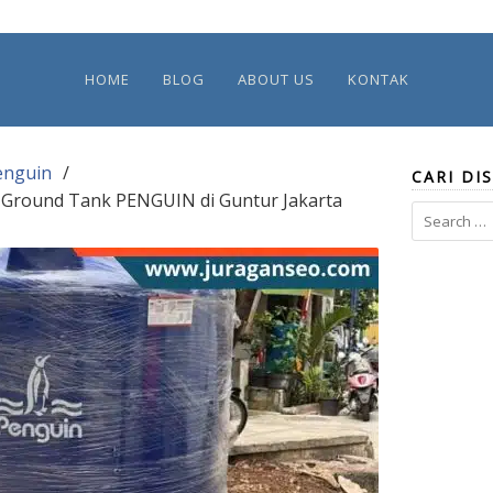
HOME
BLOG
ABOUT US
KONTAK
enguin
CARI DIS
m Ground Tank PENGUIN di Guntur Jakarta
Search
for: