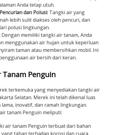
alaman Anda tetap utuh.
encurian dan Polusi:
Tangki air yang
ah lebih sulit diakses oleh pencuri, dan
dari polusi lingkungan.
:
Dengan memiliki tangki air tanam, Anda
n menggunakan air hujan untuk keperluan
nyiram taman atau membersihkan mobil. Ini
nggunaan air bersih dari keran.
r Tanam Penguin
erek terkemuka yang menyediakan tangki air
karta Selatan. Merek ini telah dikenal luas
lama, inovatif, dan ramah lingkungan.
ir tanam Penguin meliputi:
i air tanam Penguin terbuat dari bahan
gi yang tahan terhadap korosi dan cuaca