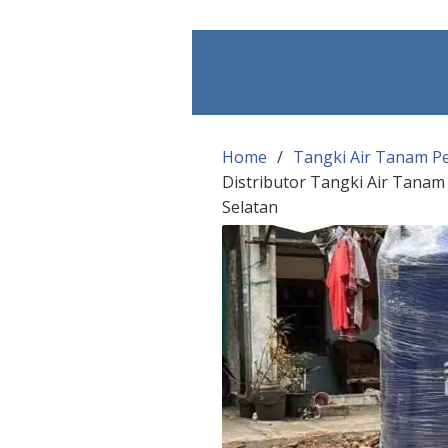
Skip
to
content
Home
Tangki Air Tanam P
Distributor Tangki Air Tana
Selatan