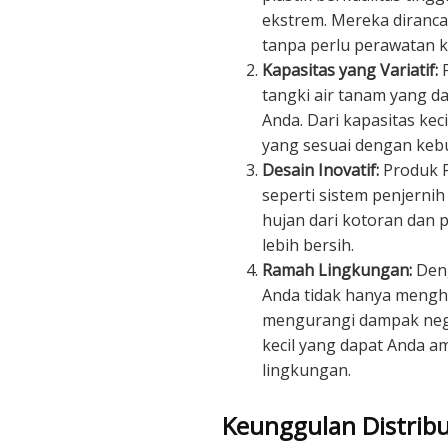
ekstrem. Mereka diranc
tanpa perlu perawatan 
Kapasitas yang Variatif:
P
tangki air tanam yang 
Anda. Dari kapasitas kec
yang sesuai dengan kebu
Desain Inovatif:
Produk Pe
seperti sistem penjern
hujan dari kotoran dan p
lebih bersih.
Ramah Lingkungan:
Deng
Anda tidak hanya menghe
mengurangi dampak negat
kecil yang dapat Anda 
lingkungan.
Keunggulan Distrib