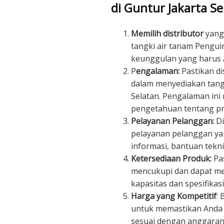
di Guntur Jakarta Se
Memilih distributor
yang 
tangki air tanam Penguin
keunggulan yang harus An
P
engalaman:
Pastikan di
dalam menyediakan tangk
Selatan. Pengalaman ini
pengetahuan tentang pr
Pelayanan Pelanggan:
Di
pelayanan pelanggan ya
informasi, bantuan tekn
Ketersediaan Produk:
Pas
mencukupi dan dapat m
kapasitas dan spesifikas
Harga yang Kompetitif
:
untuk memastikan Anda
sesuai dengan anggaran