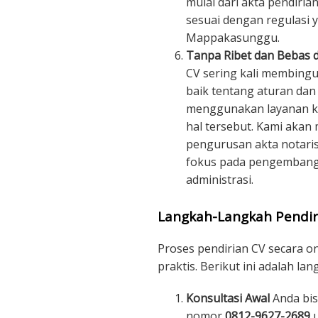
mulai dari akta pendiria
sesuai dengan regulasi y
Mappakasunggu.
Tanpa Ribet dan Bebas d
CV sering kali membin
baik tentang aturan da
menggunakan layanan kam
hal tersebut. Kami akan
pengurusan akta notaris
fokus pada pengembanga
administrasi.
Langkah-Langkah Pendir
Proses pendirian CV secara o
praktis. Berikut ini adalah la
Konsultasi Awal
Anda bis
nomor
0812-9627-2689
u