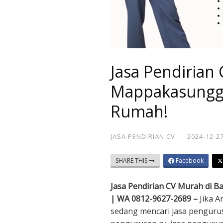
Jasa Pendirian 
Mappakasunggu
Rumah!
JASA PENDIRIAN CV
·
2024-12-2
SHARE THIS
Facebook
Jasa Pendirian CV Murah di B
| WA 0812-9627-2689 –
Jika 
sedang mencari jasa pengurus