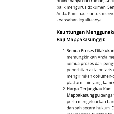
online hanya dari rumah
, And
balik mengurus dokumen. Sem
Anda. Kami hadir untuk meny
keabsahan legalitasnya.
Keuntungan Menggunakan
Baji Mappakasunggu:
Semua Proses Dilakukan
memungkinkan Anda mend
Semua proses dari peng
penerbitan akta notaris 
mengirimkan dokumen-do
platform lain yang kami s
Harga Terjangkau
Kami
Mappakasunggu
dengan 
perlu mengeluarkan ban
dan sah secara hukum. D