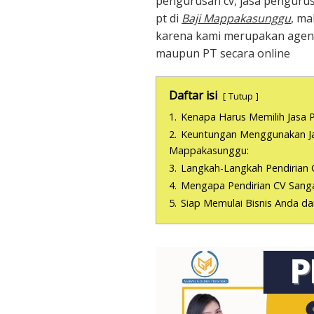
pengurusan cv, jasa pengurus
pt di
Baji Mappakasunggu
, ma
karena kami merupakan agens
maupun PT secara online
Daftar isi
Tutup
1.
Kenapa Harus Memilih Jasa P
2.
Keuntungan Menggunakan Jas
Mappakasunggu:
3.
Langkah-Langkah Pendirian 
4.
Mengapa Pendirian CV Sanga
5.
Siap Memulai Bisnis Anda d