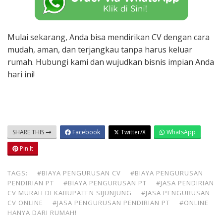
Mulai sekarang, Anda bisa mendirikan CV dengan cara
mudah, aman, dan terjangkau tanpa harus keluar
rumah. Hubungi kami dan wujudkan bisnis impian Anda
hari ini!
SHARE THIS
Facebook
Twitter/X
WhatsApp
Pin It
TAGS:
#BIAYA PENGURUSAN CV
#BIAYA PENGURUSAN
PENDIRIAN PT
#BIAYA PENGURUSAN PT
#JASA PENDIRIAN
CV MURAH DI KABUPATEN SIJUNJUNG
#JASA PENGURUSAN
CV ONLINE
#JASA PENGURUSAN PENDIRIAN PT
#ONLINE
HANYA DARI RUMAH!