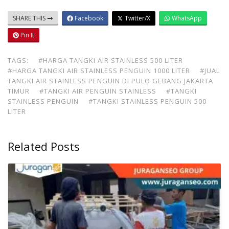
SHARE THIS
Facebook
Twitter/X
WhatsApp
Pin It
TAGS:
#HARGA TANGKI AIR STAINLESS 500 LITER
#HARGA TANGKI AIR STAINLESS PENGUIN 1000 LITER
#JUAL
TANGKI AIR STAINLESS PENGUIN DI PULO GEBANG JAKARTA
TIMUR
#TANGKI AIR PENGUIN STAINLESS
#TANGKI
STAINLESS PENGUIN
#TANGKI STAINLESS PENGUIN 500
LITER
Related Posts