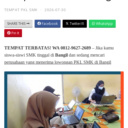
TEMPAT PKL SMK
·
2026-07-30
SHARE THIS
Facebook
Twitter/X
WhatsApp
Pin It
TEMPAT TERBATAS! WA 0812-9627-2689
– Jika kamu
siswa-siswi SMK tinggal di
Bangil
dan sedang mencari
perusahaan yang menerima lowongan PKL SMK di Bangil