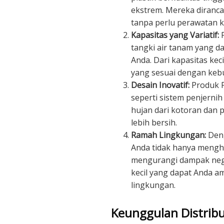
ekstrem. Mereka diranc
tanpa perlu perawatan 
Kapasitas yang Variatif:
P
tangki air tanam yang 
Anda. Dari kapasitas kec
yang sesuai dengan kebu
Desain Inovatif:
Produk Pe
seperti sistem penjern
hujan dari kotoran dan p
lebih bersih.
Ramah Lingkungan:
Deng
Anda tidak hanya menghe
mengurangi dampak negat
kecil yang dapat Anda 
lingkungan.
Keunggulan Distrib