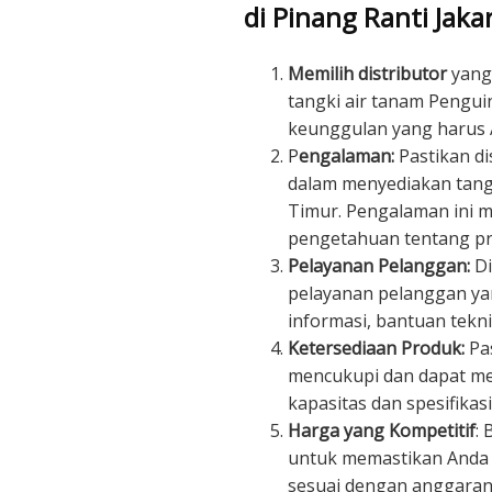
di Pinang Ranti Jaka
Memilih distributor
yang 
tangki air tanam Pengui
keunggulan yang harus An
P
engalaman:
Pastikan di
dalam menyediakan tangk
Timur. Pengalaman ini 
pengetahuan tentang pr
Pelayanan Pelanggan:
Di
pelayanan pelanggan ya
informasi, bantuan tekn
Ketersediaan Produk:
Pas
mencukupi dan dapat m
kapasitas dan spesifikas
Harga yang Kompetitif
:
untuk memastikan Anda
sesuai dengan anggaran