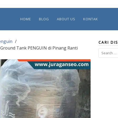
HOME
BLOG
ABOUT US
KONTAK
enguin
CARI DIS
m Ground Tank PENGUIN di Pinang Ranti
Search
for: