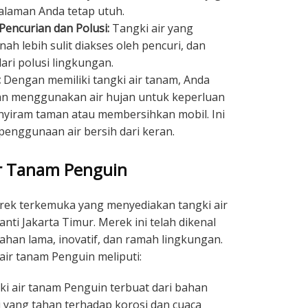
alaman Anda tetap utuh.
encurian dan Polusi:
Tangki air yang
ah lebih sulit diakses oleh pencuri, dan
dari polusi lingkungan.
:
Dengan memiliki tangki air tanam, Anda
n menggunakan air hujan untuk keperluan
nyiram taman atau membersihkan mobil. Ini
nggunaan air bersih dari keran.
r Tanam Penguin
erek terkemuka yang menyediakan tangki air
nti Jakarta Timur. Merek ini telah dikenal
ahan lama, inovatif, dan ramah lingkungan.
ir tanam Penguin meliputi:
i air tanam Penguin terbuat dari bahan
gi yang tahan terhadap korosi dan cuaca