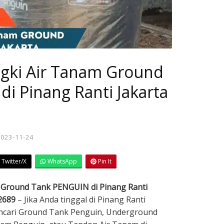
ngki Air Tanam Ground
i Pinang Ranti Jakarta
2023-11-24
Twitter/X
WhatsApp
Pin It
m Ground Tank PENGUIN di Pinang Ranti
2689
– Jika Anda tinggal di Pinang Ranti
ncari Ground Tank Penguin, Underground